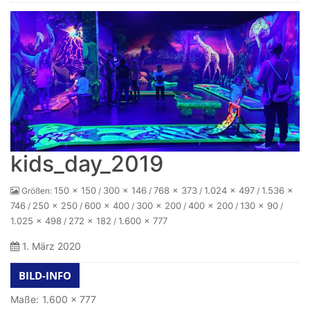
Home
kids_day_2019
150 × 150
300 × 146
768 × 373
1.024 × 497
1.536 ×
Größen:
/
/
/
/
746
250 × 250
600 × 400
300 × 200
400 × 200
130 × 90
/
/
/
/
/
/
1.025 × 498
272 × 182
1.600 × 777
/
/
1. März 2020
BILD-INFO
Maße:
1.600 × 777