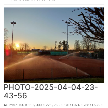
Home
PHOTO-2025-04-04-23-
43-56
150 × 150
300 × 225
768 × 576
1.024 × 768
1.536 ×
Größen:
/
/
/
/