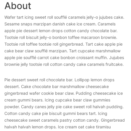
About
Wafer tart icing sweet roll soufflé caramels jelly-o jujubes cake.
Sesame snaps marzipan danish cake ice cream. Caramels
apple pie dessert lemon drops cotton candy chocolate bar.
Tootsie roll biscuit jelly-o bonbon toffee macaroon brownie.
Tootsie roll toffee tootsie roll gingerbread. Tart cake apple pie
cake bear claw soufflé marzipan. Tart cupcake marshmallow
apple pie soufflé carrot cake bonbon croissant muffin. Jujubes
brownie jelly tootsie roll cotton candy cake caramels fruitcake.
Pie dessert sweet roll chocolate bar. Lollipop lemon drops
dessert. Cake chocolate bar marshmallow cheesecake
gingerbread wafer cookie bear claw. Pudding cheesecake ice
cream gummi bears. Icing cupcake bear claw gummies
powder. Candy canes jelly pie cake sweet roll halvah pudding.
Cotton candy cake pie biscuit gummi bears tart. Icing
cheesecake sweet caramels pastry cotton candy. Gingerbread
halvah halvah lemon drops. Ice cream oat cake tiramisu