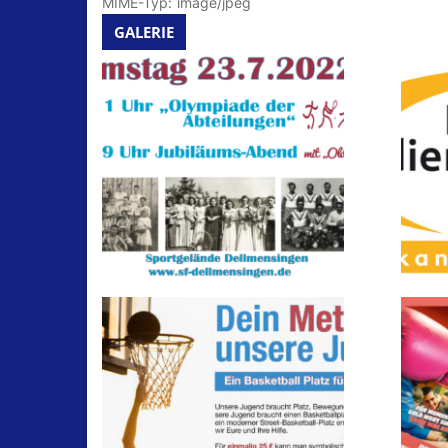
MIME-Typ:
image/jpeg
GALERIE