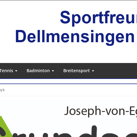
Tennis
Badminton
Breitensport
myk