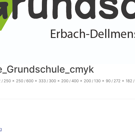
e_Grundschule_cmyk
2
250 × 250
600 × 333
300 × 200
400 × 200
130 × 90
272 × 182
/
/
/
/
/
/
/
g