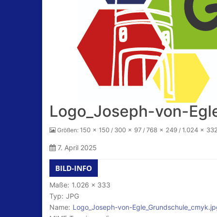
Logo_Joseph-von-Egl
150 × 150
300 × 97
768 × 249
1.024 × 33
Größen:
/
/
/
7. April 2025
BILD-INFO
Maße:
1.026 × 333
Typ:
JPG
Name:
Logo_Joseph-von-Egle_Grundschule_cmyk.jp