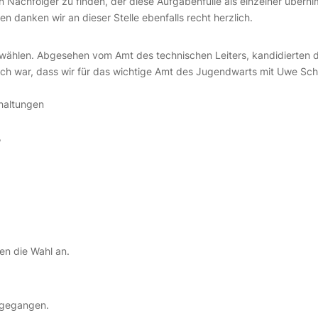
 Nachfolger zu finden, der diese Aufgabenfülle als einzelner übernim
n danken wir an dieser Stelle ebenfalls recht herzlich.
ählen. Abgesehen vom Amt des technischen Leiters, kandidierten die
ulich war, dass wir für das wichtige Amt des Jugendwarts mit Uwe Sc
haltungen
,
en die Wahl an.
ngegangen.