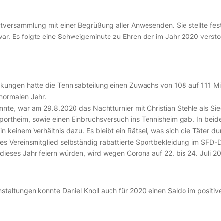
auptversammlung mit einer Begrüßung aller Anwesenden. Sie stellte 
ar. Es folgte eine Schweigeminute zu Ehren der im Jahr 2020 versto
kungen hatte die Tennisabteilung einen Zuwachs von 108 auf 111 M
 normalen Jahr.
nnte, war am 29.8.2020 das Nachtturnier mit Christian Stehle als Sie
 Sportheim, sowie einen Einbruchsversuch ins Tennisheim gab. In be
 keinem Verhältnis dazu. Es bleibt ein Rätsel, was sich die Täter dur
s Vereinsmitglied selbständig rabattierte Sportbekleidung im SFD-D
 dieses Jahr feiern würden, wird wegen Corona auf 22. bis 24. Juli 
staltungen konnte Daniel Knoll auch für 2020 einen Saldo im posit