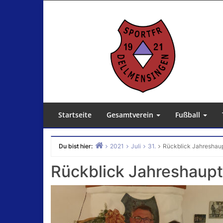
Zum
Inhalt
springen
Startseite
Gesamtverein
Fußball
Du bist hier:
2021
Juli
31.
Rückblick Jahreshau
Home
Rückblick Jahreshaup