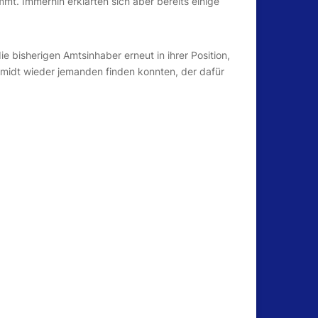
mt. Immerhin erklärten sich aber bereits einige
 bisherigen Amtsinhaber erneut in ihrer Position,
hmidt wieder jemanden finden konnten, der dafür