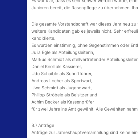
Es war klar, dass es sehr schwer werden würde, einen
Junioren bereit, die Rasenpflege zu übernehmen. Ihne
Die gesamte Vorstandschaft war dieses Jahr neu zu w
weitere Kandidaten gab es jeweils nicht. Sehr erfre
kandidierte.
Es wurden einstimmig, ohne Gegenstimmen oder Ent
Julia Egle als Abteilungsleiterin,
Markus Schmidt als stellvertretender Abteilungsleiter
Daniel Knoll als Kassierer,
Udo Schaible als Schriftführer,
Andreas Locher als Sportwart,
Uwe Schmidt als Jugendwart,
Philipp Ströbele als Beisitzer und
Achim Becker als Kassenprüfer
für zwei Jahre ins Amt gewählt. Alle Gewählten nahm
8.) Anträge
Anträge zur Jahreshauptversammlung sind keine ei