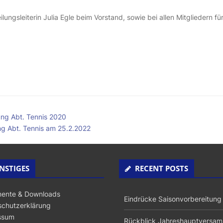
ungsleiterin Julia Egle beim Vorstand, sowie bei allen Mitgliedern fü
ng Abt. Tennis 2020
g Abt. Tennis am 25.2.2022
NSTIGES
RECENT POSTS
ente & Downloads
Eindrücke Saisonvorbereitung
chutzerklärung
ssum
Rückblick Jahreshauptversa