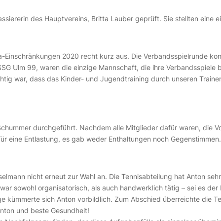
iererin des Hauptvereins, Britta Lauber geprüft. Sie stellten eine 
na-Einschränkungen 2020 recht kurz aus. Die Verbandsspielrunde kon
r SSG Ulm 99, waren die einzige Mannschaft, die ihre Verbandsspiele 
htig war, dass das Kinder- und Jugendtraining durch unseren Traine
Schummer durchgeführt. Nachdem alle Mitglieder dafür waren, die Vo
n für eine Entlastung, es gab weder Enthaltungen noch Gegenstimmen.
selmann nicht erneut zur Wahl an. Die Tennisabteilung hat Anton sehr
ar sowohl organisatorisch, als auch handwerklich tätig – sei es der
e kümmerte sich Anton vorbildlich. Zum Abschied überreichte die 
 Anton und beste Gesundheit!